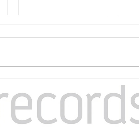
Hel
Helena May -
Funkalicious Pre-sale
startet heute!