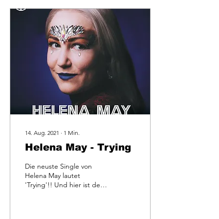
14. Aug. 2021
∙
1
Min.
Helena May - Trying
Die neuste Single von
Helena May lautet
'Trying'!! Und hier ist der
Button, der euch zum
Musikvideo führt! Check
out 'Trying'!!!