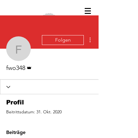
Weitere Optionen
Folgen
fwo348
Administrator
fwo348
Profil
Beitrittsdatum: 31. Okt. 2020
Beiträge