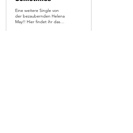
Eine weitere Single von
der bezaubernden Helena
May!! Hier findet ihr das
Musikvideo zu
'Sometimes'! Check it
out!!
23
0
1
© 2021 Sheep Hill Records