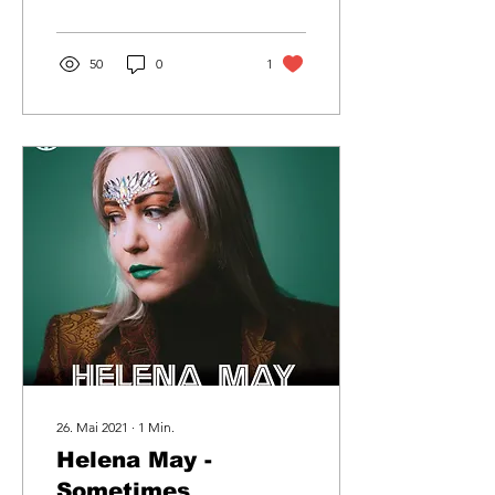
50
0
1
26. Mai 2021
∙
1
Min.
Helena May -
Sometimes